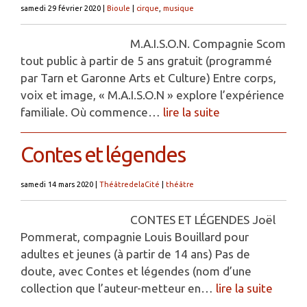
samedi 29 février 2020
|
Bioule
|
cirque
,
musique
M.A.I.S.O.N. Compagnie Scom
tout public à partir de 5 ans gratuit (programmé
par Tarn et Garonne Arts et Culture) Entre corps,
voix et image, « M.A.I.S.O.N » explore l’expérience
familiale. Où commence…
lire la suite
Contes et légendes
samedi 14 mars 2020
|
ThéâtredelaCité
|
théâtre
CONTES ET LÉGENDES Joël
Pommerat, compagnie Louis Bouillard pour
adultes et jeunes (à partir de 14 ans) Pas de
doute, avec Contes et légendes (nom d’une
collection que l’auteur-metteur en…
lire la suite