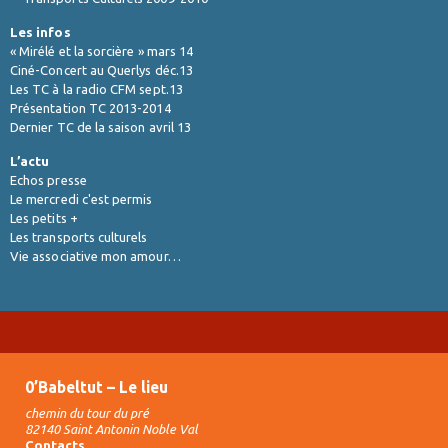
Les infos
« Mirélé et la sorcière » mars 14
Ciné-Concert au Querlys déc.13
Les TC à la radio CFM sept.13
Présentation TC 2013-2014
Dernier TC de la saison avril 13
L’actu
Echos presse
Le mercredi c'est permis
Les petits +
Les transports culturels
Vie associative mon amour…
0’Babeltut – Le lieu
chemin du tour du pré
82140 Saint Antonin Noble Val
Contacts