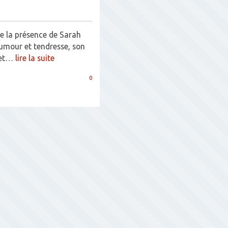
de la présence de Sarah
humour et tendresse, son
s et…
lire la suite
0