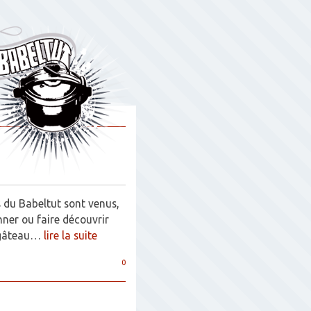
 du Babeltut sont venus,
onner ou faire découvrir
n gâteau…
lire la suite
0