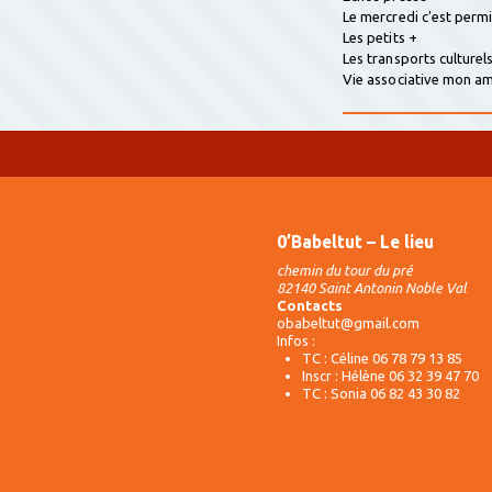
Le mercredi c'est perm
Les petits +
Les transports culturel
Vie associative mon 
0’Babeltut – Le lieu
chemin du tour du pré
82140 Saint Antonin Noble Val
Contacts
obabeltut@gmail.com
Infos :
TC : Céline 06 78 79 13 85
Inscr : Hélène 06 32 39 47 70
TC : Sonia 06 82 43 30 82