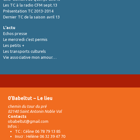
Les TC à la radio CFM sept.13
Présentation TC 2013-2014
Dernier TC de la saison avril 13
L’actu
Echos presse
Le mercredi c'est permis
Les petits +
Les transports culturels
Vie associative mon amour…
0’Babeltut – Le lieu
chemin du tour du pré
82140 Saint Antonin Noble Val
Contacts
obabeltut@gmail.com
Infos :
TC : Céline 06 78 79 13 85
Inscr : Hélène 06 32 39 47 70