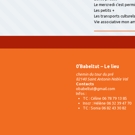
Le mercredi c'est perm
Les petits +
Les transports culturel
Vie associative mon 
0’Babeltut – Le lieu
chemin du tour du pré
82140 Saint Antonin Noble Val
Contacts
obabeltut@gmail.com
Infos :
TC : Céline 06 78 79 13 85
Inscr : Hélène 06 32 39 47 70
TC : Sonia 06 82 43 30 82