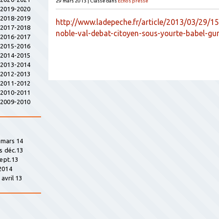
29 mars 2013
|
Classé dans
Echos presse
s 2019-2020
s 2018-2019
http://www.ladepeche.fr/article/2013/03/29/1
s 2017-2018
noble-val-debat-citoyen-sous-yourte-babel-gu
s 2016-2017
s 2015-2016
s 2014-2015
s 2013-2014
s 2012-2013
s 2011-2012
s 2010-2011
s 2009-2010
» mars 14
s déc.13
sept.13
2014
avril 13