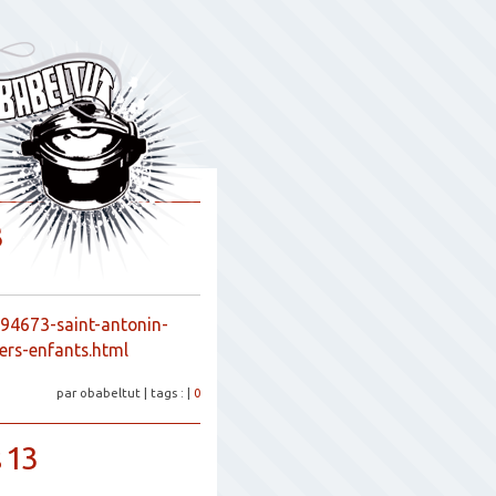
3
594673-saint-antonin-
ers-enfants.html
par obabeltut
|
tags :
|
0
 13