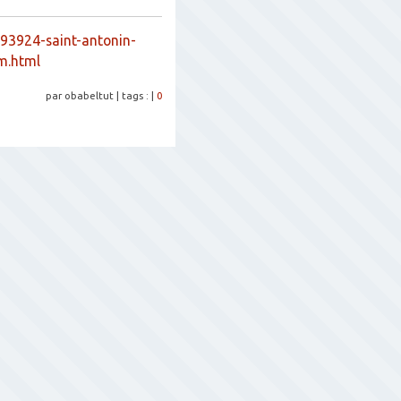
593924-saint-antonin-
m.html
par obabeltut
|
tags :
|
0