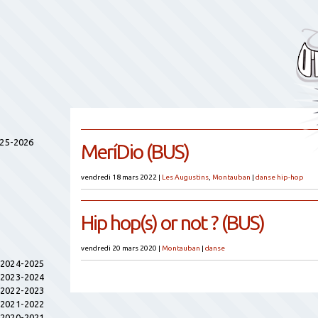
025-2026
MeríDio (BUS)
vendredi 18 mars 2022
|
Les Augustins
,
Montauban
|
danse hip-hop
Hip hop(s) or not ? (BUS)
vendredi 20 mars 2020
|
Montauban
|
danse
s 2024-2025
s 2023-2024
s 2022-2023
s 2021-2022
s 2020-2021