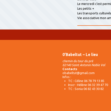
Le mercredi c'est perm
Les petits +
Les transports culturel
Vie associative mon 
0’Babeltut – Le lieu
chemin du tour du pré
82140 Saint Antonin Noble Val
Contacts
obabeltut@gmail.com
Infos :
TC : Céline 06 78 79 13 85
Inscr : Hélène 06 32 39 47 70
TC : Sonia 06 82 43 30 82