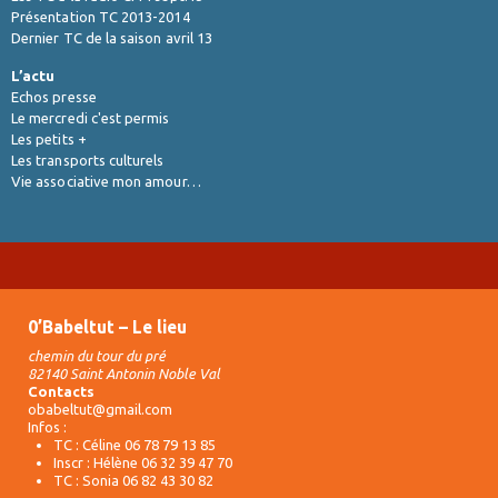
Présentation TC 2013-2014
Dernier TC de la saison avril 13
L’actu
Echos presse
Le mercredi c'est permis
Les petits +
Les transports culturels
Vie associative mon amour…
0’Babeltut – Le lieu
chemin du tour du pré
82140 Saint Antonin Noble Val
Contacts
obabeltut@gmail.com
Infos :
TC : Céline 06 78 79 13 85
Inscr : Hélène 06 32 39 47 70
TC : Sonia 06 82 43 30 82