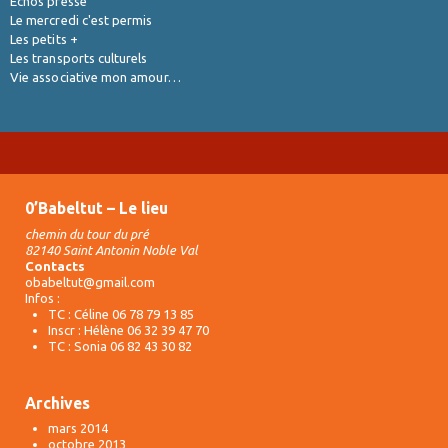
Echos presse
Le mercredi c'est permis
Les petits +
Les transports culturels
Vie associative mon amour…
0’Babeltut – Le lieu
chemin du tour du pré
82140 Saint Antonin Noble Val
Contacts
obabeltut@gmail.com
Infos :
TC : Céline 06 78 79 13 85
Inscr : Hélène 06 32 39 47 70
TC : Sonia 06 82 43 30 82
Archives
mars 2014
octobre 2013