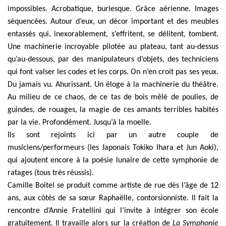
impossibles. Acrobatique, burlesque. Grâce aérienne. Images
séquencées. Autour d’eux, un
décor important et des meubles
entassés qui, inexorablement, s’effritent, se délitent,
tombent.
Une machinerie incroyable pilotée au plateau, tant au-dessus
qu’au-dessous, par
des manipulateurs d’objets, des techniciens
qui font valser les codes et les corps.
On
n’en croit pas ses yeux.
Du jamais vu. Ahurissant. Un éloge à la machinerie du théâtre.
Au
milieu de ce chaos, de ce tas de bois mêlé de poulies, de
guindes, de rouages, la magie de
ces amants terribles habités
par la vie. Profondément. Jusqu’à la moelle.
Ils sont rejoints ici par un autre couple de
musiciens/performeurs (les Japonais Tokiko Ihara et Jun Aoki),
qui ajoutent encore à la poésie lunaire de cette symphonie de
ratages (tous très réussis).
Camille Boitel se produit comme artiste de rue dès l’âge de 12
ans, aux côtés de sa sœur Raphaëlle, contorsionniste. Il fait la
rencontre d’Annie Fratellini qui l’invite à intégrer son école
gratuitement. Il travaille alors sur la création de
La Symphonie