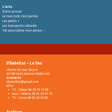
L’actu
Echos presse
Le mercredi c'est permis
Les petits +
Les transports culturels
Vie associative mon amour…
0’Babeltut – Le lieu
chemin du tour du pré
82140 Saint Antonin Noble Val
Contacts
obabeltut@gmail.com
Infos :
TC : Céline 06 78 79 13 85
Inscr : Hélène 06 32 39 47 70
TC : Sonia 06 82 43 30 82
Archives