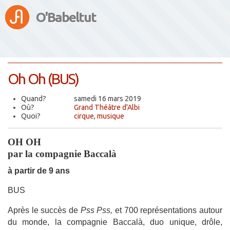
O'Babeltut
Oh Oh (BUS)
Quand?
samedi 16 mars 2019
Où?
Grand Théâtre d'Albi
Quoi?
cirque
,
musique
OH OH
par la compagnie Baccalà
à partir de 9 ans
BUS
Après le succès de
Pss Pss,
et 700 représentations
autour
du monde, la c
ompagnie Baccalà, duo unique, drôle,