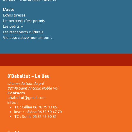
L’actu
Echos presse
Le mercredi c'est permis
Les petits +
Les transports culturels
Vie associative mon amour…
0’Babeltut – Le lieu
chemin du tour du pré
82140 Saint Antonin Noble Val
Contacts
obabeltut@gmail.com
Infos :
TC : Céline 06 78 79 13 85
Inscr : Hélène 06 32 39 47 70
TC : Sonia 06 82 43 30 82