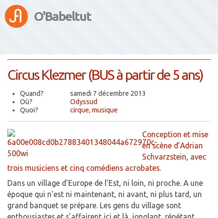
O'Babeltut
Circus Klezmer (BUS à partir de 5 ans)
Quand?
samedi 7 décembre 2013
Où?
Odyssud
Quoi?
cirque
,
musique
Conception et mise
en scène d’Adrian
Schvarzstein, avec
trois musiciens et cinq comédiens acrobates.
Dans un village d’Europe de l’Est, ni loin, ni proche. A une
époque qui n’est ni maintenant, ni avant, ni plus tard, un
grand banquet se prépare. Les gens du village sont
enthousiastes et s’affairent ici et là, jonglant, répétant