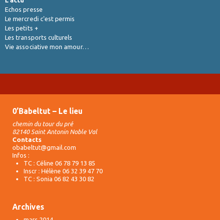
Echos presse
Le mercredi c'est permis
Les petits +
Les transports culturels
Vie associative mon amour…
0’Babeltut – Le lieu
chemin du tour du pré
82140 Saint Antonin Noble Val
Contacts
obabeltut@gmail.com
Infos :
TC : Céline 06 78 79 13 85
Inscr : Hélène 06 32 39 47 70
TC : Sonia 06 82 43 30 82
Archives
mars 2014