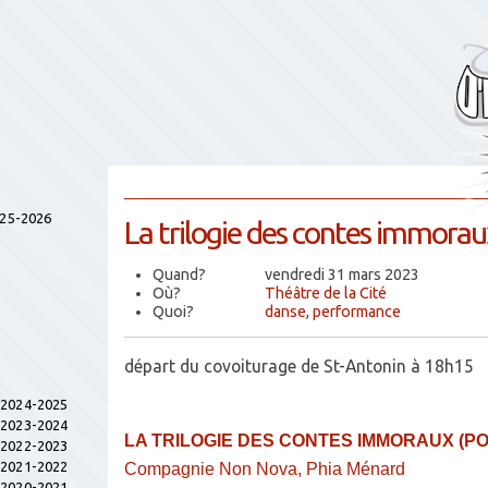
025-2026
La trilogie des contes immorau
Quand?
vendredi 31 mars 2023
Où?
Théâtre de la Cité
Quoi?
danse
,
performance
départ du covoiturage de St-Antonin à 18h15
s 2024-2025
s 2023-2024
LA TRILOGIE DES CONTES IMMORAUX (P
s 2022-2023
s 2021-2022
Compagnie Non Nova, Phia Ménard
s 2020-2021