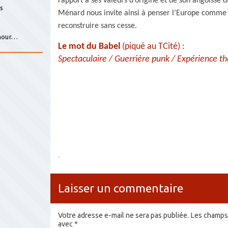
rapport à ses valeurs d’origine et de son angoisse d
is
Ménard nous invite ainsi à penser l’Europe comme
reconstruire sans cesse.
s
amour…
Le mot du Babel
(piqué au TCité) :
Spectaculaire /
Guerrière punk /
Expérience th
.
Laisser un commentaire
Votre adresse e-mail ne sera pas publiée.
Les champs 
avec
*