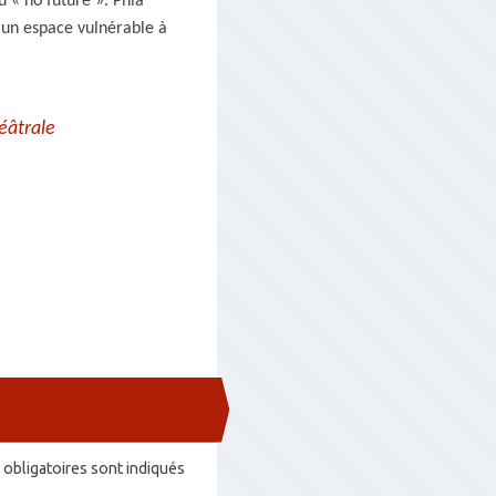
u « no future ». Phia
 un espace vulnérable à
éâtrale
obligatoires sont indiqués