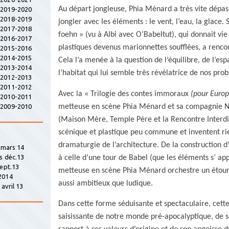
Au départ jongleuse, Phia Ménard a très vite dépas
s 2019-2020
s 2018-2019
jongler avec les éléments : le vent, l’eau, la glace.
s 2017-2018
foehn » (vu à Albi avec O’Babeltut), qui donnait vie
s 2016-2017
plastiques devenus marionnettes soufflées, a renc
s 2015-2016
s 2014-2015
Cela l’a menée à la question de l’équilibre, de l’esp
s 2013-2014
l’habitat qui lui semble très révélatrice de nos pro
s 2012-2013
s 2011-2012
Avec la « Trilogie des contes immoraux
(pour Europ
s 2010-2011
metteuse en scène Phia Ménard et sa compagnie N
s 2009-2010
(Maison Mère, Temple Père et la Rencontre Interdi
scénique et plastique peu commune
et inventent r
dramaturgie de l’architecture.
De la construction 
» mars 14
s déc.13
à celle d’une tour de Babel (que les éléments s’ app
sept.13
metteuse en scène Phia Ménard orchestre un étourdi
2014
aussi ambitieux que ludique.
avril 13
Dans cette forme séduisante et spectaculaire, cette 
saisissante de notre monde pré-apocalyptique, de 