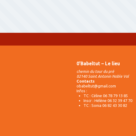
0’Babeltut – Le lieu
chemin du tour du pré
82140 Saint Antonin Noble Val
Contacts
obabeltut@gmail.com
Infos :
TC : Céline 06 78 79 13 85
Inscr : Hélène 06 32 39 47 70
TC : Sonia 06 82 43 30 82