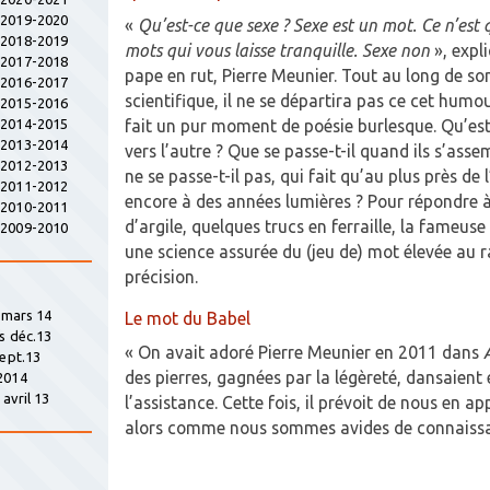
s 2019-2020
«
Qu’est-ce que sexe ? Sexe est un mot. Ce n’est 
s 2018-2019
mots qui vous laisse tranquille. Sexe non
», expl
s 2017-2018
pape en rut, Pierre Meunier. Tout au long de son
s 2016-2017
scientifique, il ne se départira pas ce cet humo
s 2015-2016
fait un pur moment de poésie burlesque. Qu’est-
s 2014-2015
s 2013-2014
vers l’autre ? Que se passe-t-il quand ils s’asse
s 2012-2013
ne se passe-t-il pas, qui fait qu’au plus près de l
s 2011-2012
encore à des années lumières ? Pour répondre à
s 2010-2011
d’argile, quelques trucs en ferraille, la fameus
s 2009-2010
une science assurée du (jeu de) mot élevée au
précision.
» mars 14
Le mot du Babel
s déc.13
« On avait adoré Pierre Meunier en 2011 dans
sept.13
des pierres, gagnées par la légèreté, dansaient
2014
avril 13
l’assistance. Cette fois, il prévoit de nous en ap
alors comme nous sommes avides de connais