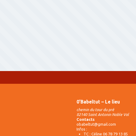
0’Babeltut – Le lieu
chemin du tour du pré
82140 Saint Antonin Noble Val
Contacts
obabeltut@gmail.com
Infos :
TC : Céline 06 78 79 13 85