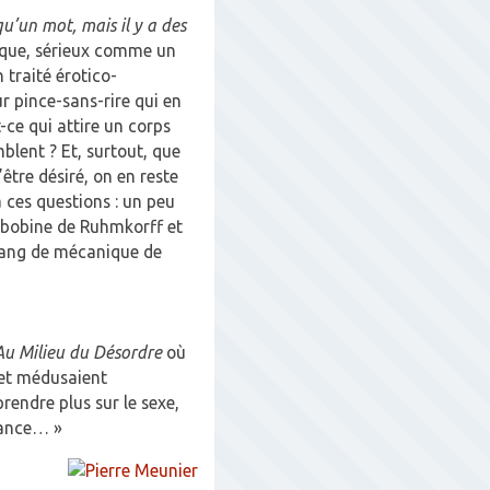
qu’un mot, mais il y a des
ique, sérieux comme un
 traité érotico-
ur pince-sans-rire qui en
ce qui attire un corps
mblent ? Et, surtout, que
’être désiré, on en reste
 ces questions : un peu
e bobine de Ruhmkorff et
 rang de mécanique de
Au Milieu du Désordre
où
 et médusaient
prendre plus sur le sexe,
sance… »