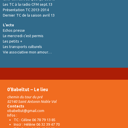
Les TC à la radio CFM sept.13
Présentation TC 2013-2014
Dernier TC de la saison avril 13
L’actu
Echos presse
Le mercredi c'est permis
Les petits +
Les transports culturels
Vie associative mon amour…
0’Babeltut – Le lieu
chemin du tour du pré
82140 Saint Antonin Noble Val
Contacts
obabeltut@gmail.com
Infos :
TC : Céline 06 78 79 13 85
Inscr : Hélène 06 32 39 47 70