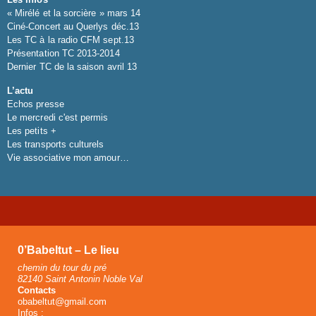
« Mirélé et la sorcière » mars 14
Ciné-Concert au Querlys déc.13
Les TC à la radio CFM sept.13
Présentation TC 2013-2014
Dernier TC de la saison avril 13
L’actu
Echos presse
Le mercredi c'est permis
Les petits +
Les transports culturels
Vie associative mon amour…
0’Babeltut – Le lieu
chemin du tour du pré
82140 Saint Antonin Noble Val
Contacts
obabeltut@gmail.com
Infos :