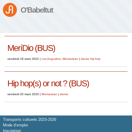
O'Babeltut
MeríDio (BUS)
vendredi 18 mars 2022
|
Les Augustins
,
Montauban
|
danse hip-hop
Hip hop(s) or not ? (BUS)
vendredi 20 mars 2020
|
Montauban
|
danse
Saison 2026-2027
Transports culturels 2025-2026
Mode d’emploi
Inscription