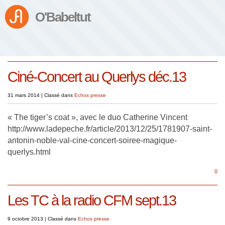
O'Babeltut
Ciné-Concert au Querlys déc.13
31 mars 2014
|
Classé dans
Echos presse
« The tiger’s coat », avec le duo Catherine Vincent
http://www.ladepeche.fr/article/2013/12/25/1781907-saint-
antonin-noble-val-cine-concert-soiree-magique-
querlys.html
0
Les TC à la radio CFM sept.13
9 octobre 2013
|
Classé dans
Echos presse