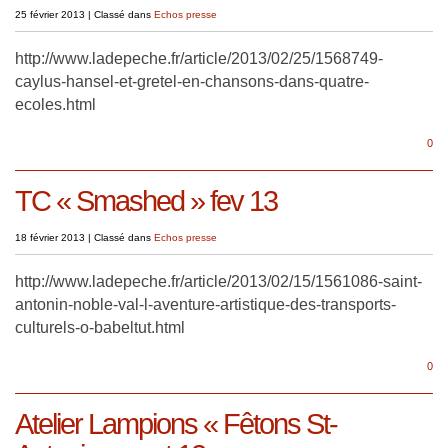
25 février 2013
|
Classé dans
Echos presse
http://www.ladepeche.fr/article/2013/02/25/1568749-
caylus-hansel-et-gretel-en-chansons-dans-quatre-
ecoles.html
0
TC « Smashed » fev 13
18 février 2013
|
Classé dans
Echos presse
http://www.ladepeche.fr/article/2013/02/15/1561086-saint-
antonin-noble-val-l-aventure-artistique-des-transports-
culturels-o-babeltut.html
0
Atelier Lampions « Fêtons St-