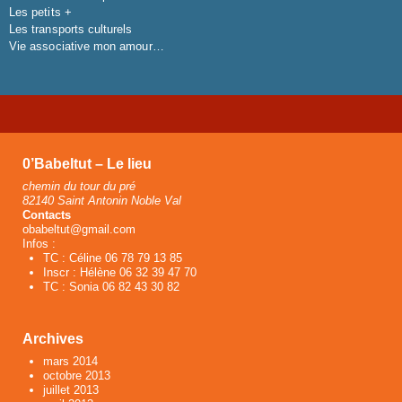
Les petits +
Les transports culturels
Vie associative mon amour…
0’Babeltut – Le lieu
chemin du tour du pré
82140 Saint Antonin Noble Val
Contacts
obabeltut@gmail.com
Infos :
TC : Céline 06 78 79 13 85
Inscr : Hélène 06 32 39 47 70
TC : Sonia 06 82 43 30 82
Archives
mars 2014
octobre 2013
juillet 2013