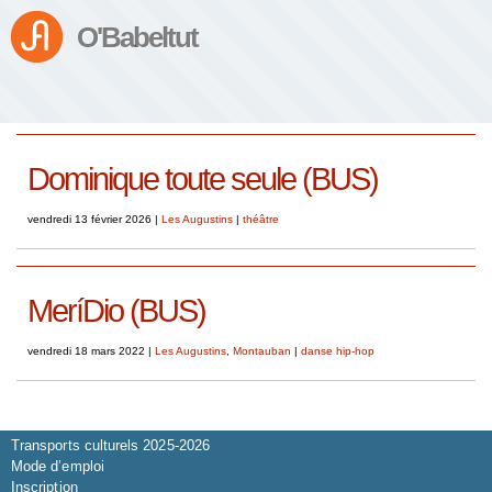
O'Babeltut
Dominique toute seule (BUS)
vendredi 13 février 2026
|
Les Augustins
|
théâtre
MeríDio (BUS)
vendredi 18 mars 2022
|
Les Augustins
,
Montauban
|
danse hip-hop
Saison 2026-2027
Transports culturels 2025-2026
Mode d’emploi
Inscription