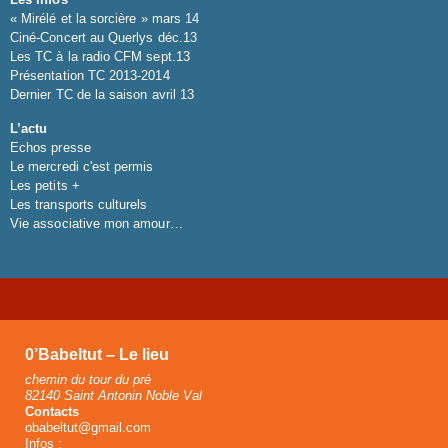
« Mirélé et la sorcière » mars 14
Ciné-Concert au Querlys déc.13
Les TC à la radio CFM sept.13
Présentation TC 2013-2014
Dernier TC de la saison avril 13
L’actu
Echos presse
Le mercredi c'est permis
Les petits +
Les transports culturels
Vie associative mon amour…
0’Babeltut – Le lieu
chemin du tour du pré
82140 Saint Antonin Noble Val
Contacts
obabeltut@gmail.com
Infos :