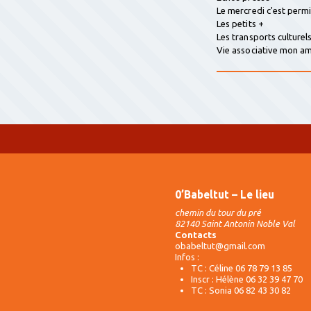
Le mercredi c'est perm
Les petits +
Les transports culturel
Vie associative mon 
0’Babeltut – Le lieu
chemin du tour du pré
82140 Saint Antonin Noble Val
Contacts
obabeltut@gmail.com
Infos :
TC : Céline 06 78 79 13 85
Inscr : Hélène 06 32 39 47 70
TC : Sonia 06 82 43 30 82