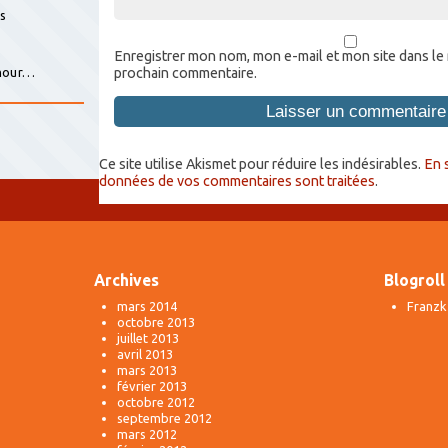
is
s
Enregistrer mon nom, mon e-mail et mon site dans le
prochain commentaire.
amour…
Ce site utilise Akismet pour réduire les indésirables.
En 
données de vos commentaires sont traitées
.
Archives
Blogroll
mars 2014
Franzk
octobre 2013
juillet 2013
avril 2013
mars 2013
février 2013
octobre 2012
septembre 2012
mars 2012