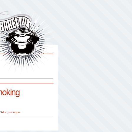
moking
'Albi
|
musique