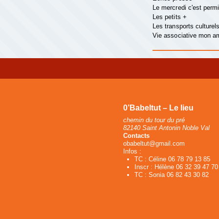
Le mercredi c'est perm
Les petits +
Les transports culturel
Vie associative mon 
0’Babeltut – Le lieu
chemin du tour du pré
82140 Saint Antonin Noble Val
Contacts
obabeltut@gmail.com
Infos :
TC : Céline 06 78 79 13 85
Inscr : Hélène 06 32 39 47 70
TC : Sonia 06 82 43 30 82