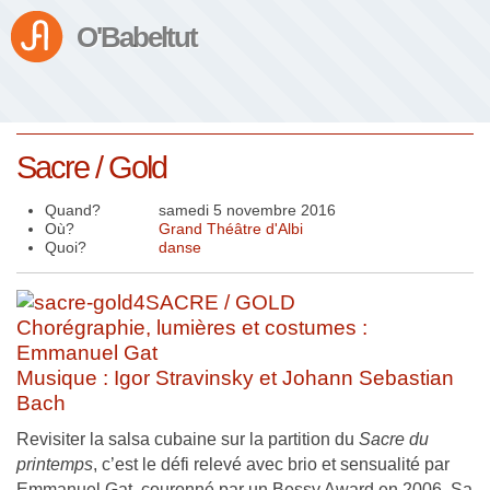
O'Babeltut
Sacre / Gold
Quand?
samedi 5 novembre 2016
Où?
Grand Théâtre d'Albi
Quoi?
danse
SACRE / GOLD
Chorégraphie, lumières et costumes :
Emmanuel Gat
Musique : Igor Stravinsky et Johann Sebastian
Bach
Revisiter la salsa cubaine sur la partition du
Sacre du
printemps
, c’est le défi relevé avec brio et sensualité par
Emmanuel Gat, couronné par un Bessy Award en 2006. Sa