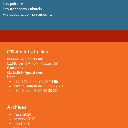
Les petits +
Les transports culturels
Vie associative mon amour…
0’Babeltut – Le lieu
chemin du tour du pré
82140 Saint Antonin Noble Val
Contacts
obabeltut@gmail.com
Infos :
TC : Céline 06 78 79 13 85
Inscr : Hélène 06 32 39 47 70
TC : Sonia 06 82 43 30 82
Archives
mars 2014
octobre 2013
juillet 2013