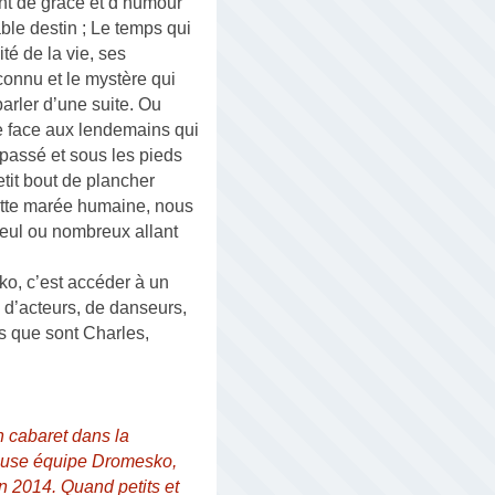
ant de grâce et d’humour
ble destin ; Le temps qui
té de la vie, ses
nconnu et le mystère qui
parler d’une suite. Ou
ue face aux lendemains qui
passé et sous les pieds
petit bout de plancher
cette marée humaine, nous
 seul ou nombreux allant
o, c’est accéder à un
 d’acteurs, de danseurs,
s que sont Charles,
 cabaret dans la
ueuse équipe Dromesko,
en 2014. Quand petits et