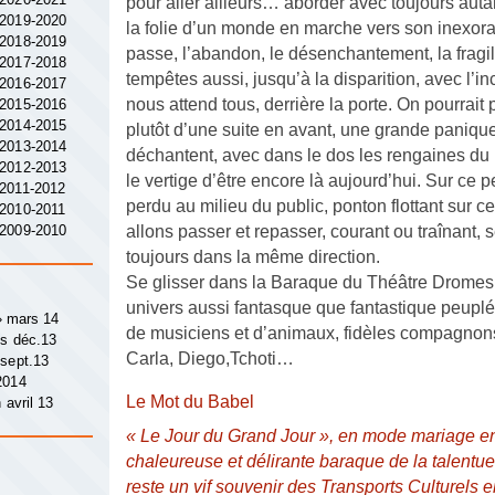
pour aller ailleurs… aborder avec toujours aut
 2019-2020
la folie d’un monde en marche vers son inexora
 2018-2019
passe, l’abandon, le désenchantement, la fragili
 2017-2018
tempêtes aussi, jusqu’à la disparition, avec l’i
 2016-2017
nous attend tous, derrière la porte. On pourrait 
 2015-2016
 2014-2015
plutôt d’une suite en avant, une grande paniq
 2013-2014
déchantent, avec dans le dos les rengaines du 
 2012-2013
le vertige d’être encore là aujourd’hui. Sur ce 
 2011-2012
perdu au milieu du public, ponton flottant sur 
 2010-2011
 2009-2010
allons passer et repasser, courant ou traînant,
toujours dans la même direction.
Se glisser dans la Baraque du Théâtre Dromesk
univers aussi fantasque que fantastique peuplé
 » mars 14
de musiciens et d’animaux, fidèles compagnon
ys déc.13
Carla, Diego,Tchoti…
 sept.13
2014
Le Mot du Babel
 avril 13
« Le Jour du Grand Jour », en mode mariage en
chaleureuse et délirante baraque de la talent
reste un vif souvenir des Transports Culturels 