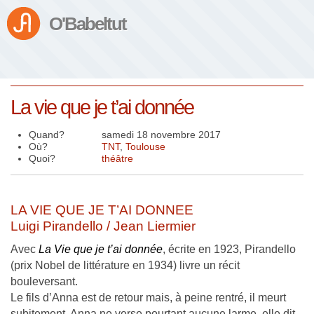
O'Babeltut
La vie que je t’ai donnée
Quand?
samedi 18 novembre 2017
Où?
TNT
,
Toulouse
Quoi?
théâtre
LA VIE QUE JE T’AI DONNEE
Luigi Pirandello / Jean Liermier
Avec
La Vie que je t’ai donnée
, écrite en 1923, Pirandello
(prix Nobel de littérature en 1934) livre un récit
bouleversant.
Le fils d’Anna est de retour mais, à peine rentré, il meurt
subitement. Anna ne verse pourtant aucune larme, elle dit