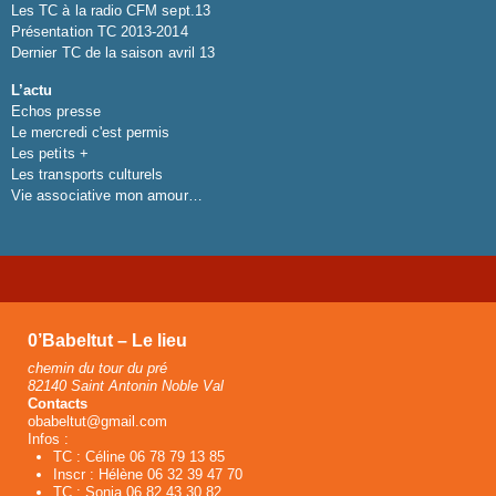
Les TC à la radio CFM sept.13
Présentation TC 2013-2014
Dernier TC de la saison avril 13
L’actu
Echos presse
Le mercredi c'est permis
Les petits +
Les transports culturels
Vie associative mon amour…
0’Babeltut – Le lieu
chemin du tour du pré
82140 Saint Antonin Noble Val
Contacts
obabeltut@gmail.com
Infos :
TC : Céline 06 78 79 13 85
Inscr : Hélène 06 32 39 47 70
TC : Sonia 06 82 43 30 82