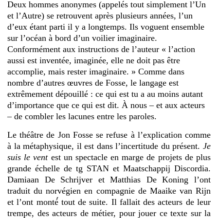
Deux hommes anonymes (appelés tout simplement l’Un
et l’Autre) se retrouvent après plusieurs années, l’un
d’eux étant parti il y a longtemps. Ils voguent ensemble
sur l’océan à bord d’un voilier imaginaire.
Conformément aux instructions de l’auteur « l’action
aussi est inventée, imaginée, elle ne doit pas être
accomplie, mais rester imaginaire. » Comme dans
nombre d’autres œuvres de Fosse, le langage est
extrêmement dépouillé : ce qui est tu a au moins autant
d’importance que ce qui est dit. À nous – et aux acteurs
– de combler les lacunes entre les paroles.
Le théât
r
e de Jon Fosse se refuse à l
’
explication comme
à la métaphysique, il est dans l
’
incertitude du présent.
Je
suis le vent
est un spectacle en marge de projets de plus
grande échelle de tg STAN et Maatschappij Discordia.
Damiaan De Schrijver et Matthias De Koning l’ont
traduit du norvégien en compagnie de Maaike van Rijn
et l
’
ont monté́ tout de suite. Il fallait des acteurs de leur
trempe, des acteurs de métier, pour jouer ce texte sur la