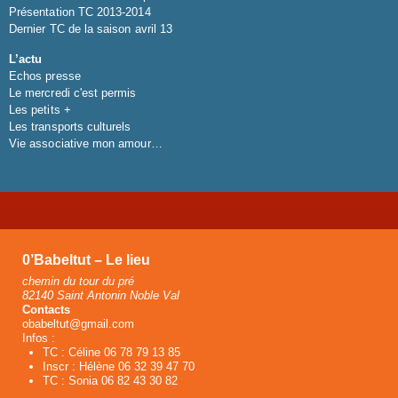
Présentation TC 2013-2014
Dernier TC de la saison avril 13
L’actu
Echos presse
Le mercredi c'est permis
Les petits +
Les transports culturels
Vie associative mon amour…
0’Babeltut – Le lieu
chemin du tour du pré
82140 Saint Antonin Noble Val
Contacts
obabeltut@gmail.com
Infos :
TC : Céline 06 78 79 13 85
Inscr : Hélène 06 32 39 47 70
TC : Sonia 06 82 43 30 82