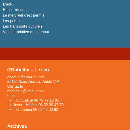
L’actu
Echos presse
Le mercredi c'est permis
Les petits +
Les transports culturels
Vie associative mon amour…
0’Babeltut – Le lieu
chemin du tour du pré
82140 Saint Antonin Noble Val
Contacts
obabeltut@gmail.com
Infos :
TC : Céline 06 78 79 13 85
Inscr : Hélène 06 32 39 47 70
TC : Sonia 06 82 43 30 82
Archives