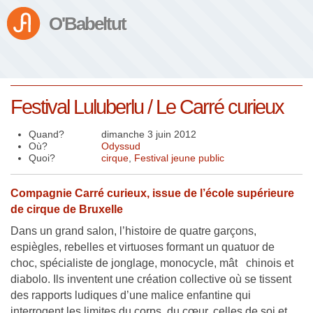
O'Babeltut
Festival Luluberlu / Le Carré curieux
Quand?
dimanche 3 juin 2012
Où?
Odyssud
Quoi?
cirque
,
Festival jeune public
Compagnie Carré curieux, issue de l’école supérieure
de cirque de Bruxelle
Dans un grand salon, l’histoire de quatre garçons,
espiègles, rebelles et virtuoses formant un quatuor de
choc, spécialiste de jonglage, monocycle, mât chinois et
diabolo. Ils inventent une création collective où se tissent
des rapports ludiques d’une malice enfantine qui
interrogent les limites du corps, du cœur, celles de soi et