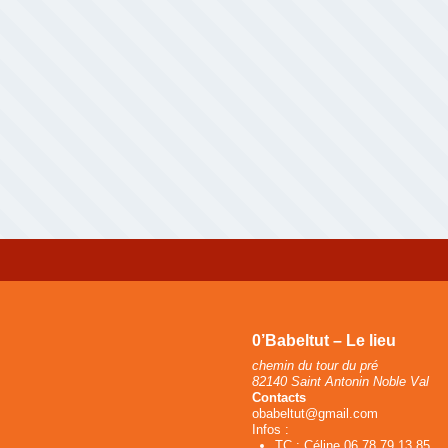
0’Babeltut – Le lieu
chemin du tour du pré
82140 Saint Antonin Noble Val
Contacts
obabeltut@gmail.com
Infos :
TC : Céline 06 78 79 13 85