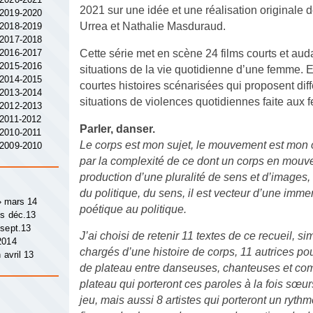
2021 sur une idée et une réalisation originale 
 2019-2020
Urrea et Nathalie Masduraud.
 2018-2019
 2017-2018
 2016-2017
Cette série met en scène 24 films courts et aud
 2015-2016
situations de la vie quotidienne d’une femme. 
 2014-2015
courtes histoires scénarisées qui proposent dif
 2013-2014
situations de violences quotidiennes faite aux
 2012-2013
 2011-2012
Parler, danser.
 2010-2011
Le corps est mon sujet, le mouvement est mon o
 2009-2010
par la complexité de ce dont un corps en mouve
production d’une pluralité de sens et d’images, i
du politique, du sens, il est vecteur d’une imme
 » mars 14
poétique au politique.
ys déc.13
 sept.13
J’ai choisi de retenir 11 textes de ce recueil, s
2014
chargés d’une histoire de corps, 11 autrices 
 avril 13
de plateau entre danseuses, chanteuses et com
plateau qui porteront ces paroles à la fois sœur
jeu, mais aussi 8 artistes qui porteront un ryt