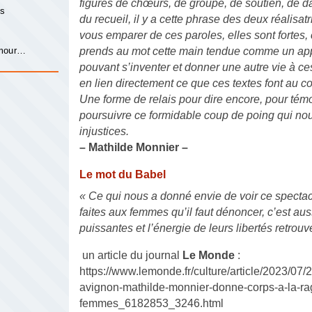
figures de chœurs, de groupe, de soutien, de d
is
du recueil, il y a cette phrase des deux réalisatr
vous emparer de ces paroles, elles sont fortes, c
s
amour…
prends au mot cette main tendue comme un app
pouvant s’inventer et donner une autre vie à ces
en lien directement ce que ces textes font au c
Une forme de relais pour dire encore, pour témo
poursuivre ce formidable coup de poing qui no
injustices.
– Mathilde Monnier –
Le mot du Babel
« Ce qui nous a donné envie de voir ce specta
faites aux femmes qu’il faut dénoncer, c’est aus
puissantes et l’énergie de leurs libertés retrou
un article du journal
Le Monde
:
https://www.lemonde.fr/culture/article/2023/07/2
avignon-mathilde-monnier-donne-corps-a-la-ra
femmes_6182853_3246.html