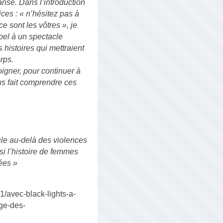
anse. Dans l’introduction
ices : « n’hésitez pas à
e sont les vôtres », je
el à un spectacle
 histoires qui mettraient
orps.
igner, pour continuer à
us fait comprendre ces
cle au-delà des violences
si l’histoire de femmes
vées »
1/avec-black-lights-a-
ge-des-