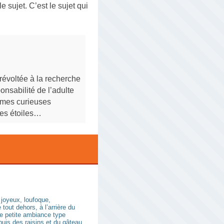
e sujet. C’est le sujet qui
révoltée à la recherche
onsabilité de l’adulte
ommes curieuses
les étoiles…
 joyeux, loufoque,
out dehors, à l’arrière du
e petite ambiance type
puis des raisins et du gâteau