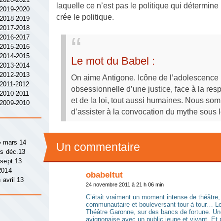
laquelle ce n’est pas le politique qui détermine l
 2019-2020
crée le politique.
 2018-2019
 2017-2018
 2016-2017
 2015-2016
 2014-2015
Le mot du Babel :
 2013-2014
 2012-2013
On aime Antigone. Icône de l’adolescence 
 2011-2012
obsessionnelle d’une justice, face à la resp
 2010-2011
et de la loi, tout aussi humaines. Nous s
 2009-2010
d’assister à la convocation du mythe sous 
 » mars 14
Un commentaire
ys déc.13
 sept.13
2014
obabeltut
 avril 13
24 novembre 2011 à 21 h 06 min
C’était vraiment un moment intense de théâtre,
communautaire et bouleversant tour à tour… Le t
Théâtre Garonne, sur des bancs de fortune. Un
avignonaise avec un public jeune et vivant. Et 