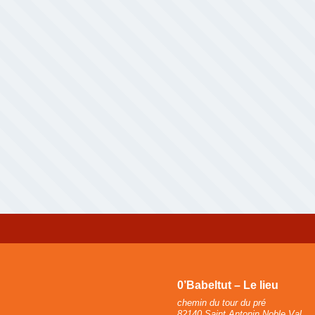
0’Babeltut – Le lieu
chemin du tour du pré
82140 Saint Antonin Noble Val