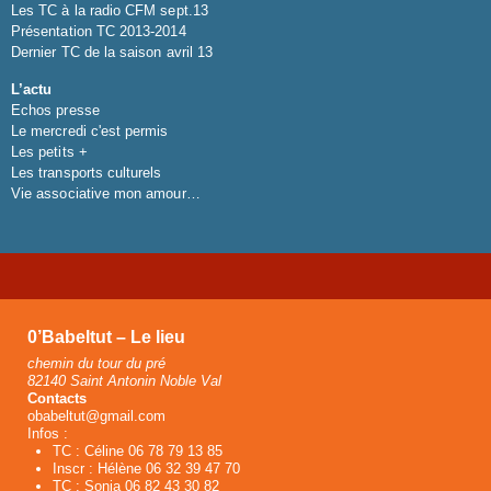
Les TC à la radio CFM sept.13
Présentation TC 2013-2014
Dernier TC de la saison avril 13
L’actu
Echos presse
Le mercredi c'est permis
Les petits +
Les transports culturels
Vie associative mon amour…
0’Babeltut – Le lieu
chemin du tour du pré
82140 Saint Antonin Noble Val
Contacts
obabeltut@gmail.com
Infos :
TC : Céline 06 78 79 13 85
Inscr : Hélène 06 32 39 47 70
TC : Sonia 06 82 43 30 82