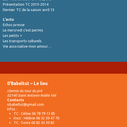
Présentation TC 2013-2014
Dernier TC de la saison avril 13
L’actu
Echos presse
Le mercredi c'est permis
Les petits +
Les transports culturels
Vie associative mon amour…
0’Babeltut – Le lieu
chemin du tour du pré
82140 Saint Antonin Noble Val
Contacts
obabeltut@gmail.com
Infos :
TC : Céline 06 78 79 13 85
Inscr : Hélène 06 32 39 47 70
TC : Sonia 06 82 43 30 82