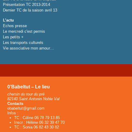
Présentation TC 2013-2014
Dernier TC de la saison avril 13
L’actu
Echos presse
Le mercredi c'est permis
Les petits +
Les transports culturels
Vie associative mon amour…
0’Babeltut – Le lieu
chemin du tour du pré
82140 Saint Antonin Noble Val
Contacts
obabeltut@gmail.com
Infos :
TC : Céline 06 78 79 13 85
Inscr : Hélène 06 32 39 47 70
TC : Sonia 06 82 43 30 82