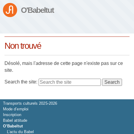
O'Babeltut
Non trouvé
Désolé, mais l'adresse de cette page n'existe pas sur ce
site.
Search the site:
Saison 2026-2027
Transports culturels 2025-2026
Mode d’emploi
Inscription
Babel attitude
O’Babeltut
L’actu du Babel